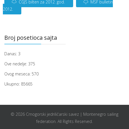
CGJS bilten za 2012. god.
MSF bulletin
2012.
Broj posetioca sajta
Danas:
3
Ove nedelje:
375
Ovog meseca:
570
Ukupno:
85665
© 2026 Crnogorski jedriličarski savez | Montenegro sailing
federation. All Rights Reserved.