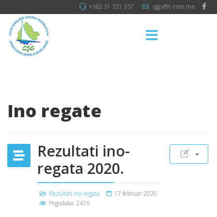
+382 31 321 357
cgjs@t-com.me
Ino regate
Rezultati ino-
regata 2020.
Rezultati ino-regata
17 februar 2020
Pogodaka: 2476