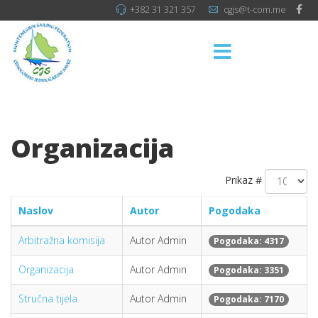
+382 31 321 357
cgjs@t-com.me
Organizacija
Prikaz #
Naslov
Autor
Pogodaka
Arbitražna komisija
Autor Admin
Pogodaka: 4317
Organizacija
Autor Admin
Pogodaka: 3351
Stručna tijela
Autor Admin
Pogodaka: 7170