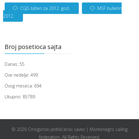
CGJS bilten za 2012. god.
MSF bulletin
2012.
Broj posetioca sajta
Danas:
55
Ove nedelje:
499
Ovog meseca:
694
Ukupno:
85789
© 2026 Crnogorski jedriličarski savez | Montenegro sailing
federation. All Rights Reserved.