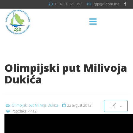
+382 31 321 357
cgjs@t-com.me
Olimpijski put Milivoja
Dukića
Olimpijski put Milivoja Dukica
22 avgust 2012
Pogodaka: 4412