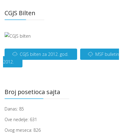
CGJS Bilten
CGJS bilten za 2012. god.
MSF bulletin
2012.
Broj posetioca sajta
Danas:
85
Ove nedelje:
631
Ovog meseca:
826