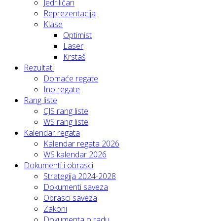
Jedriličari
Reprezentacija
Klase
Optimist
Laser
Krstaš
Rezultati
Domaće regate
Ino regate
Rang liste
CJS rang liste
WS rang liste
Kalendar regata
Kalendar regata 2026
WS kalendar 2026
Dokumenti i obrasci
Strategija 2024-2028
Dokumenti saveza
Obrasci saveza
Zakoni
Dokumenta o radu