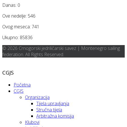
Danas:
0
Ove nedelje:
546
Ovog meseca:
741
Ukupno:
85836
© 2026 Crnogorski jedriličarski savez | Montenegro sailing
federation. All Rights Reserved.
CGJS
Početna
CGJS
Organizacija
Tijela upravljanja
Stručna tijela
Arbitražna komisija
Klubovi