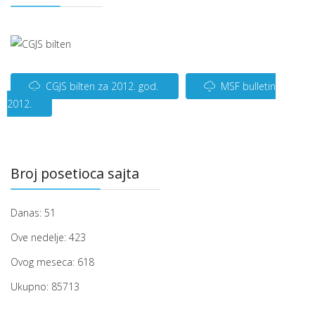
CGJS bilten za 2012. god.
MSF bulletin
2012.
Broj posetioca sajta
Danas:
51
Ove nedelje:
423
Ovog meseca:
618
Ukupno:
85713