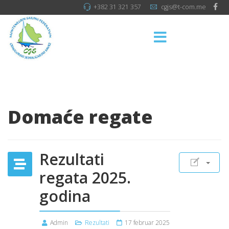
+382 31 321 357
cgjs@t-com.me
Domaće regate
Rezultati
regata 2025.
godina
Admin
Rezultati
17 februar 2025