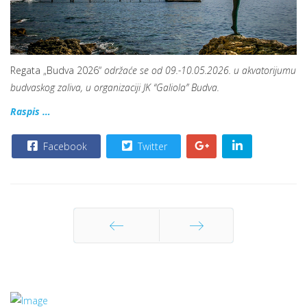
Regata „Budva 2026“
održaće se od 09.-10.05.2026. u akvatorijumu
budvaskog zaliva, u organizaciji JK “Galiola” Budva.
Raspis …
Facebook
Twitter
Prethodna
Sledeća