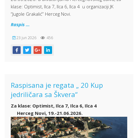
klase: Optimist, Ilca 7, Ilca 6, Ilca 4
u organizaciji JK
“Jugole Grakalić” Herceg Novi.
Raspis …
23 jun 2026
456
Raspisana je regata „ 20 Kup
jedriličara sa Škvera“
Za klase: Optimist, Ilca 7, Ilca 6, Ilca 4
Herceg Novi, 19.-21.06.2026.