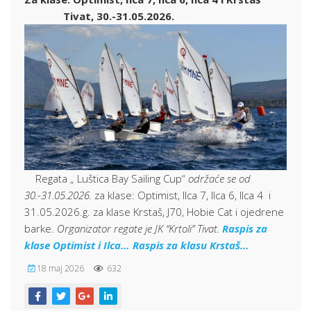
Tivat, 30.-31.05.2026.
Regata „ Luštica Bay Sailing Cup“
održaće se od
30.-31.05.2026.
za klase: Optimist, Ilca 7, Ilca 6, Ilca 4 i
31.05.2026.g. za klase Krstaš, J70, Hobie Cat i ojedrene
barke.
Organizator regate je JK “Krtoli” Tivat.
Raspis za
klase Optimist i Ilca…
Raspis za klasu Krstaš…
18 maj 2026
632