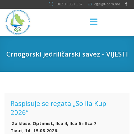
+382 31 321 357
cgjs@t-com.me
Crnogorski jedriličarski savez - VIJESTI
Raspisuje se regata „Solila Kup
2026“
Za klase: Optimist, Ilca 4, Ilca 6 i Ilca 7
Tivat, 14.-15.08.2026.