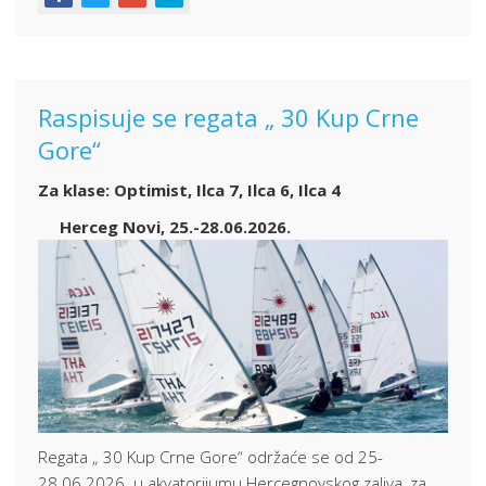
Raspisuje se regata „ 30 Kup Crne
Gore“
Za klase: Optimist, Ilca 7, Ilca 6, Ilca 4
Herceg Novi, 25.-28.06.2026.
Regata „ 30 Kup Crne Gore“
održaće se od 25-
28.06.2026. u akvatorijumu Hercegnovskog zaliva,
za