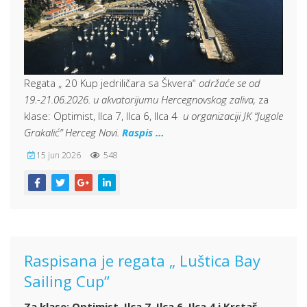
Regata „ 20 Kup jedriličara sa Škvera“
održaće se od
19.-21.06.2026. u akvatorijumu Hercegnovskog zaliva,
za
klase: Optimist, Ilca 7, Ilca 6, Ilca 4
u organizaciji JK “Jugole
Grakalić” Herceg Novi.
Raspis …
15 jun 2026
548
Raspisana je regata „ Luštica Bay
Sailing Cup“
Za klase: Optimist, Ilca 7, Ilca 6, Ilca 4 i Krstaš