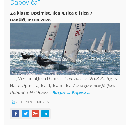
Dabovića“
Za klase: Optimist, Ilca 4, Ilca 6 i Ilca 7
Baošići, 09.08.2026.
„Memorijal Jova Dabovića“
održaće se 09.08.2026.g.
za
klase Optimist, Ilca 4, Ilca 6 i Ilca 7
u organizaciji JK “Jovo
Dabović 1947” Baošići.
Raspis …
Prijava …
23 jul 2026
206