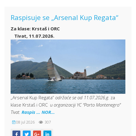
Raspisuje se „Arsenal Kup Regata“
Za klase: Krstaš i ORC
Tivat, 11.07.2026.
„Arsenal Kup Regata“
održaće se od 11.07.2026.g.
za
klase Krstaš i ORC
u organizaciji YC “Porto Montenegro”
Tivat.
Raspis …
NOR…
08 jul 2026
307