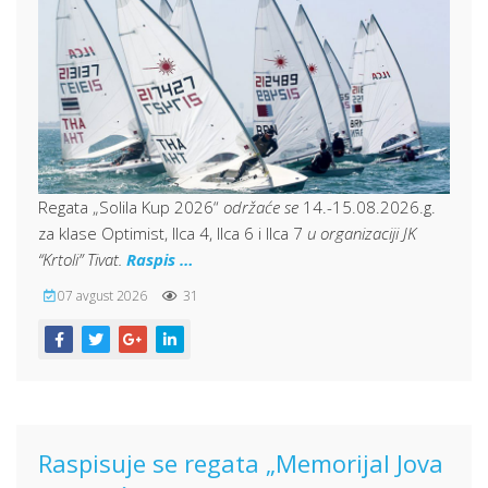
Regata „Solila Kup 2026“
održaće se
14.-15.08.2026.g.
za klase Optimist, Ilca 4, Ilca 6 i Ilca 7
u organizaciji JK
“Krtoli” Tivat.
Raspis …
07 avgust 2026
31
Raspisuje se regata „Memorijal Jova