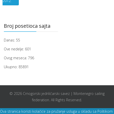
2012.
Broj posetioca sajta
Danas:
55
Ove nedelje:
601
Ovog meseca:
796
Ukupno:
85891
© 2026 Crnogorski jedriličarski savez | Montenegro sailing
federation. All Rights Reserved.
Ova stranica koristi kolačiće za pružanje usluga u skladu sa Politikom